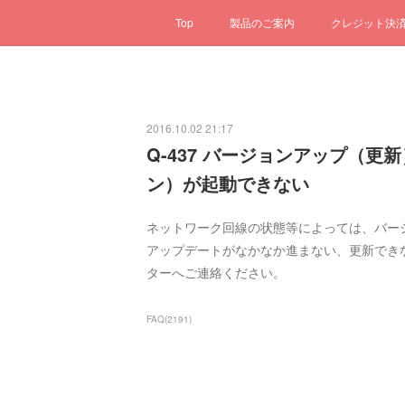
Top
製品のご案内
クレジット決
2016.10.02 21:17
Q-437 バージョンアップ（更
ン）が起動できない
ネットワーク回線の状態等によっては、バー
アップデートがなかなか進まない、更新でき
ターへご連絡ください。
FAQ
(
2191
)