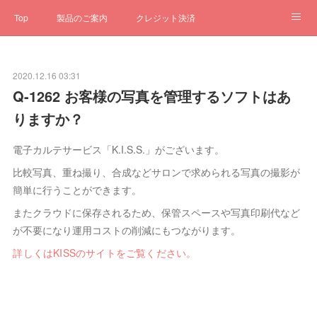
Top
製品のご案内
クレジット決済
サブスクペンギン
予約一元管理
サポート
Q&A
2020.12.16 03:31
クローゼット
ステータス
お問合せ
Q-1262 お客様の写真を管理するソフトはあ
りますか？
電子カルテサービス「K.I.S.S.」がございます。
比較写真、重ね撮り、合成などサロンで求められる写真の撮影が
簡単に行うことができます。
またクラウドに保存されるため、保管スペースや写真印刷代など
が不要になり運用コストの削減にもつながります。
詳しくはKISSのサイトをご覧ください。