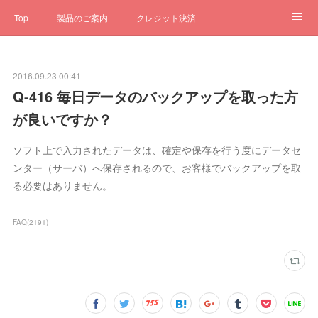
Top
製品のご案内
クレジット決済
サブスクペンギン
予約一元管理
サポート
Q&A
2016.09.23 00:41
クローゼット
ステータス
お問合せ
Q-416 毎日データのバックアップを取った方
が良いですか？
ソフト上で入力されたデータは、確定や保存を行う度にデータセ
ンター（サーバ）へ保存されるので、お客様でバックアップを取
る必要はありません。
FAQ
(
2191
)