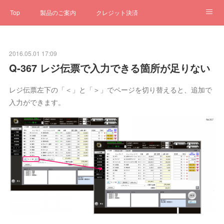
Top
製品のご案内
クレジット決済
サブスクペンギン
予約一元管理
サポート
Q&A
2016.05.01 17:09
クローゼット
ステータス
お問合せ
Q-367 レジ伝票で入力できる箇所が足りない
レジ伝票左下の「＜」と「＞」でページを切り替えると、追加で
入力ができます。