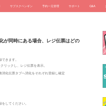
済
サブスクペンギン
予約一元管理
サポート
Q&A
の消化が同時にある場合、レジ伝票はどの
録できます。
をクリックし、レジ伝票を表示。
務消化伝票タブへ消化をそれぞれ登録し確定
録をしてください。