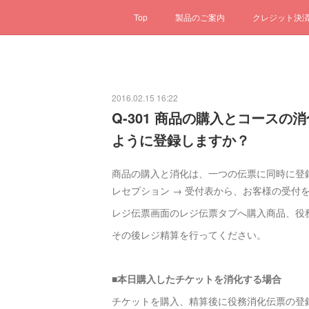
Top
製品のご案内
クレジット決
2016.02.15 16:22
Q-301 商品の購入とコース
ように登録しますか？
商品の購入と消化は、一つの伝票に同時に登
レセプション → 受付表から、お客様の受付
レジ伝票画面のレジ伝票タブへ購入商品、役
その後レジ精算を行ってください。
■本日購入したチケットを消化する場合
チケットを購入、精算後に役務消化伝票の登