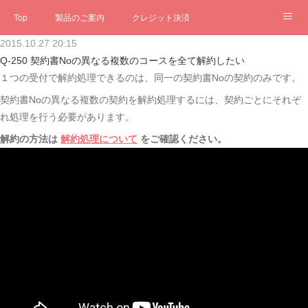
Top
製品のご案内
クレジット決済
2015.10.27 20:15
サブスクペンギン
予約一元管理
サポート
Q&A
Q-250 契約書Noの異なる複数のコースを全て解約したい
１つの受付で解約処理できるのは、同一の契約書Noの契約のみです。
クローゼット
ステータス
お問合せ
契約書Noの異なる複数の契約を解約処理するには、契約ごとにそれぞ
れ処理を行う必要があります。
解約の方法は
解約処理について
をご確認ください。