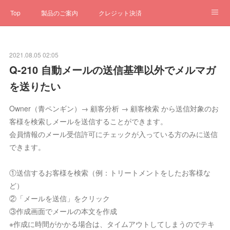
Top
製品のご案内
クレジット決済
サブスクペンギン
予約一元管理
サポート
Q&A
2021.08.05 02:05
クローゼット
ステータス
お問合せ
Q-210 自動メールの送信基準以外でメルマガ
を送りたい
Owner（青ペンギン）→ 顧客分析 → 顧客検索 から送信対象のお
客様を検索しメールを送信することができます。
会員情報のメール受信許可にチェックが入っている方のみに送信
できます。
①送信するお客様を検索（例：トリートメントをしたお客様な
ど）
②「メールを送信」をクリック
③作成画面でメールの本文を作成
※作成に時間がかかる場合は、タイムアウトしてしまうのでテキ