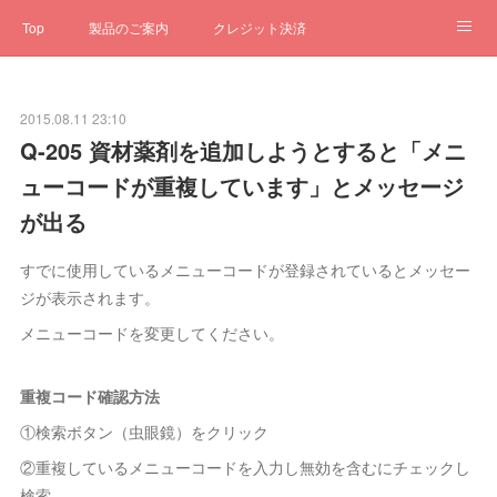
Top
製品のご案内
クレジット決済
サブスクペンギン
予約一元管理
サポート
Q&A
2015.08.11 23:10
クローゼット
ステータス
お問合せ
Q-205 資材薬剤を追加しようとすると「メニ
ューコードが重複しています」とメッセージ
が出る
すでに使用しているメニューコードが登録されているとメッセー
ジが表示されます。
メニューコードを変更してください。
重複コード確認方法
①検索ボタン（虫眼鏡）をクリック
②重複しているメニューコードを入力し無効を含むにチェックし
検索