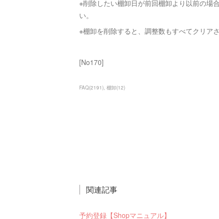
※削除したい棚卸日が前回棚卸より以前の場
い。
※棚卸を削除すると、調整数もすべてクリア
[No170]
FAQ
(
2191
)
棚卸
(
12
)
関連記事
予約登録【Shopマニュアル】