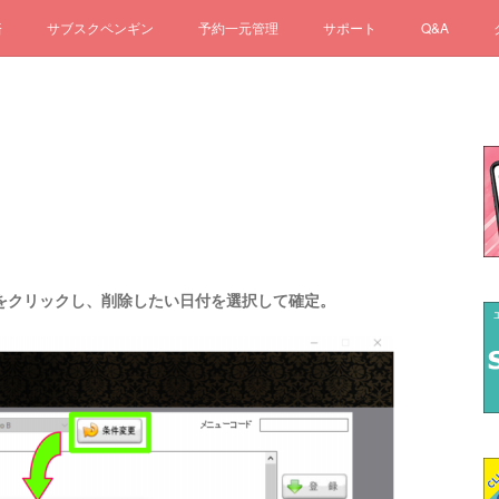
済
サブスクペンギン
予約一元管理
サポート
Q&A
件変更をクリックし、削除したい日付を選択して確定。