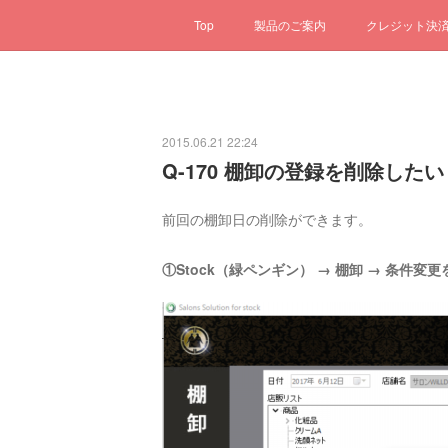
Top
製品のご案内
クレジット決
2015.06.21 22:24
Q-170 棚卸の登録を削除したい
前回の棚卸日の削除ができます。
①Stock（緑ペンギン） → 棚卸 → 条