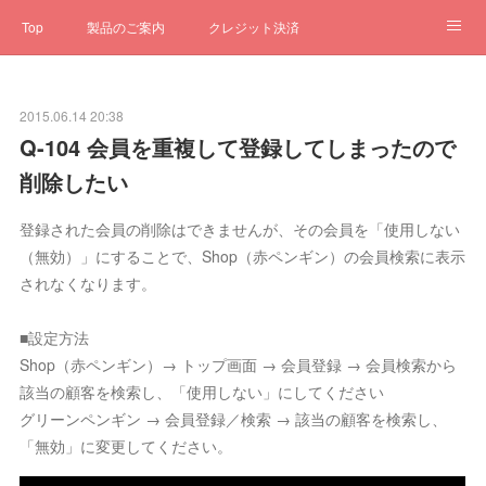
Top
製品のご案内
クレジット決済
サブスクペンギン
予約一元管理
サポート
Q&A
2015.06.14 20:38
クローゼット
ステータス
お問合せ
Q-104 会員を重複して登録してしまったので
削除したい
登録された会員の削除はできませんが、その会員を「使用しない
（無効）」にすることで、Shop（赤ペンギン）の会員検索に表示
されなくなります。
■設定方法
Shop（赤ペンギン）→ トップ画面 → 会員登録 → 会員検索から
該当の顧客を検索し、「使用しない」にしてください
グリーンペンギン → 会員登録／検索 → 該当の顧客を検索し、
「無効」に変更してください。