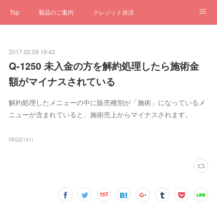
Top
製品のご案内
クレジット決済
サブスクペンギン
予約一元管理
サポート
Q&A
2017.02.09 19:43
クローゼット
ステータス
お問合せ
Q-1250 未入金の方を解約処理したら施術金
額がマイナスされている
解約処理したメニューの中に販売種別が「施術」になっているメ
ニューが含まれていると、施術売上からマイナスされます。
FAQ
(
2191
)