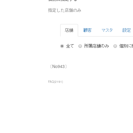
指定した店舗のみ
〔No943〕
FAQ
(
2191
)