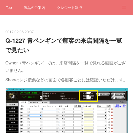
Top
製品のご案内
クレジット決済
サブスクペンギン
予約一元管理
サポート
Q&A
2017.02.06 20:37
クローゼット
ステータス
お問合せ
Q-1227 青ペンギンで顧客の来店間隔を一覧
で見たい
Owner（青ペンギン）では、来店間隔を一覧で見れる画面がござ
いません。
Shopのレジ伝票などの画面で各顧客ごとには確認いただけます。