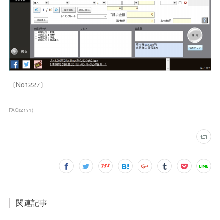
〔No1227〕
FAQ
(
2191
)
関連記事