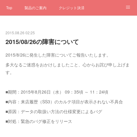
Top
製品のご案内
クレジット決済
サブスクペンギン
予約一元管理
サポート
Q&A
2015.08.26 02:25
クローゼット
ステータス
お問合せ
2015/08/26の障害について
2015/8/26に発生した障害についてご報告いたします。
多大なるご迷惑をおかけしましたこと、心からお詫び申し上げま
す。
■期間：2015年8月26日（水） 09：35頃 ～ 11：24頃
■内容：来店履歴（SS3）のカルテ項目が表示されない不具合
■原因：データの取扱い方法の仕様変更によるバグ
■対処：緊急のバグ修正をリリース