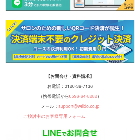
【お問合せ・資料請求】
お電話：0120-36-7136
（携帯電話から
0596-64-8282
）
メール：
support@willdo.co.jp
ご検討中のお客様専用フォーム