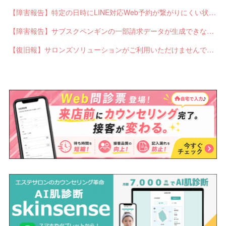
【障害報告】特定の日時にLINE対応Web予約が繋がりにくい状態が発生していました
【障害報告】サブスクペンギンの一部請求データが生成できない不具合が発生していました
【復旧報】サロンズソリューションがご利用いただけませんでした（4/16追記）