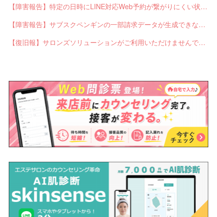
【障害報告】特定の日時にLINE対応Web予約が繋がりにくい状態が発生していました
【障害報告】サブスクペンギンの一部請求データが生成できない不具合が発生していました
【復旧報】サロンズソリューションがご利用いただけませんでした（4/16追記）