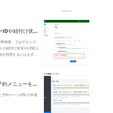
ザーIDや紐付け状…
 ＞ 顧客検索 ではサロンズ
トの紐付け状況やLINEユ
能を利用するにはまず…
約】予約メニューを…
予約ページURLの作成