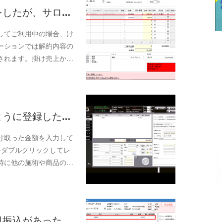
理をしたが、サロ…
してご利用中の場合、け
ーションでは解約内容の
されます。掛け売上か…
のように登録した…
け取った金額を入力して
をダブルクリックしてレ
時に他の施術や商品の…
後日振込があった…