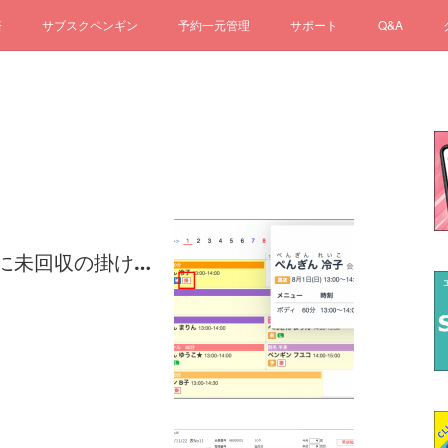
済
サブスクペンギン
予約一元管理
サポート
Q&A
様に未回収の掛け…