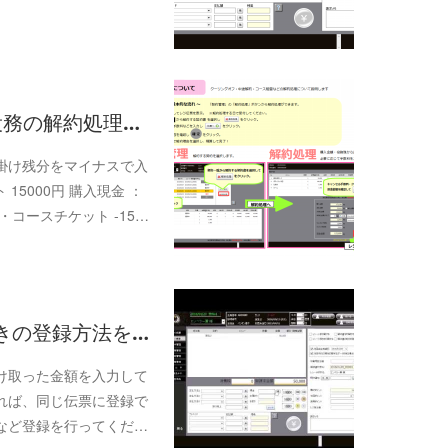
役務の解約処理…
掛け残分をマイナスで入
5000円 購入現金 ：
時・コースチケット -15…
ときの登録方法を…
け取った金額を入力して
れば、同じ伝票に登録で
など登録を行ってくだ…