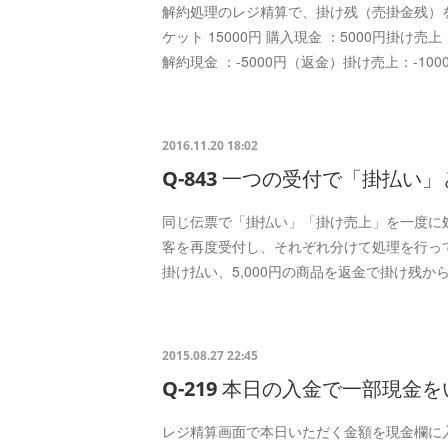
解約処理のレジ精算で、掛け残（売掛金残）
ケット 15000円 購入現金 ：5000円掛け売上
解約現金 ：-5000円（返金）掛け売上：-1
2016.11.20 18:02
Q-843 一つの受付で「掛払
同じ伝票で「掛払い」「掛け売上」を一度に
客を再度受付し、それぞれ分けて処理を行ってく
掛け払い、5,000円の商品を返金で掛け残か
2015.08.27 22:45
Q-219 本日の入金で一部現金
レジ精算画面で本日いただく金額を現金欄に