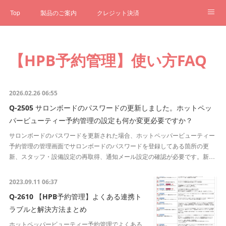
Top
製品のご案内
クレジット決済
サブスクペンギン
予約一元管理
サポート
Q&A
【HPB予約管理】使い方FAQ
クローゼット
ステータス
お問合せ
2026.02.26 06:55
Q-2505 サロンボードのパスワードの更新しました。ホットペッ
パービューティー予約管理の設定も何か変更必要ですか？
サロンボードのパスワードを更新された場合、ホットペッパービューティー
予約管理の管理画面でサロンボードのパスワードを登録してある箇所の更
新、スタッフ・設備設定の再取得、通知メール設定の確認が必要です。新…
2023.09.11 06:37
Q-2610 【HPB予約管理】よくある連携ト
ラブルと解決方法まとめ
ホットペッパービューティー予約管理でよくある