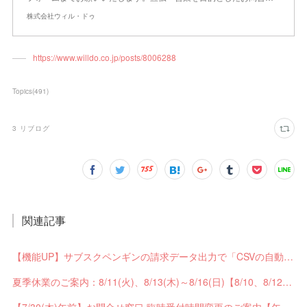
株式会社ウィル・ドゥ
https://www.willdo.co.jp/posts/8006288
Topics
(
491
)
3
リブログ
関連記事
【機能UP】サブスクペンギンの請求データ出力で「CSVの自動分割出力」と「出力ステータスの確認」ができるようになりました！
夏季休業のご案内：8/11(火)、8/13(木)～8/16(日)【8/10、8/12は通常営業】
【7/30(木)午前】お問合せ窓口 臨時受付時間変更のご案内【午前の受付9：30～10:59】