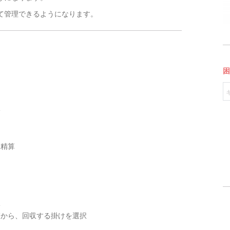
て管理できるようになります。
択
し精算
択
覧から、回収する掛けを選択