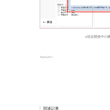
※現在開発中の
Topics
(
491
)
関連記事