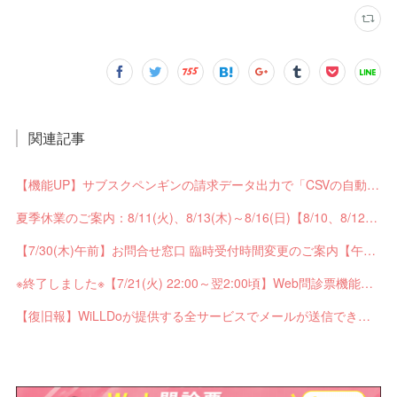
関連記事
【機能UP】サブスクペンギンの請求データ出力で「CSVの自動分割出力」と「出力ステータスの確認」ができるようになりました！
夏季休業のご案内：8/11(火)、8/13(木)～8/16(日)【8/10、8/12は通常営業】
【7/30(木)午前】お問合せ窓口 臨時受付時間変更のご案内【午前の受付9：30～10:59】
※終了しました※【7/21(火) 22:00～翌2:00頃】Web問診票機能がご利用できません【ペンギンカルテ大型メンテナンス】
【復旧報】WiLLDoが提供する全サービスでメールが送信できない不具合が発生していました