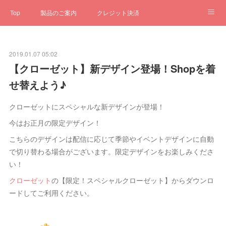
Top
製品のご案内
クレジット決済
サブスクペンギン
予約一元管理
サポート
Q&A
2019.01.07 05:02
クローゼット
ステータス
お問合せ
【クローゼット】新デザイン登場！Shopを着
せ替えよう♪
クローゼットにスペシャルな新デザインが登場！
今はお正月の限定デザイン！
こちらのデザインは配信に応じて季節やイベントデザインに自動
で切り替わる場合がございます。限定デザインをお楽しみくださ
い！
クローゼット
の【限定！スペシャルクローゼット】からダウンロ
ードしてご利用ください。