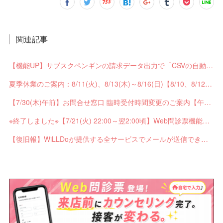
関連記事
【機能UP】サブスクペンギンの請求データ出力で「CSVの自動分割出力」と「出力ステータスの確認」ができるようになりました！
夏季休業のご案内：8/11(火)、8/13(木)～8/16(日)【8/10、8/12は通常営業】
【7/30(木)午前】お問合せ窓口 臨時受付時間変更のご案内【午前の受付9：30～10:59】
※終了しました※【7/21(火) 22:00～翌2:00頃】Web問診票機能がご利用できません【ペンギンカルテ大型メンテナンス】
【復旧報】WiLLDoが提供する全サービスでメールが送信できない不具合が発生していました