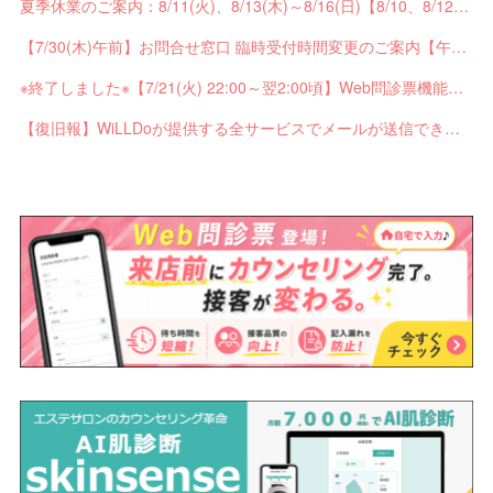
夏季休業のご案内：8/11(火)、8/13(木)～8/16(日)【8/10、8/12は通常営業】
【7/30(木)午前】お問合せ窓口 臨時受付時間変更のご案内【午前の受付9：30～10:59】
※終了しました※【7/21(火) 22:00～翌2:00頃】Web問診票機能がご利用できません【ペンギンカルテ大型メンテナンス】
【復旧報】WiLLDoが提供する全サービスでメールが送信できない不具合が発生していました