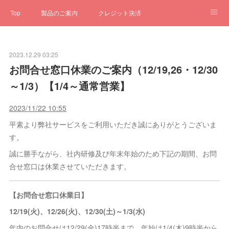
Top
製品のご案内
クレジット決済
サブスクペンギン
予約一元管理
サポート
Q&A
2023.12.29 03:25
クローゼット
ステータス
お問合せ
お問合せ窓口休業のご案内（12/19,26・12/30
～1/3）【1/4～通常営業】
2023/11/22 10:55
平素より弊社サービスをご利用いただき誠にありがとうございま
す。
誠に勝手ながら、社内研修及び年末年始のため下記の期間、お問
合せ窓口は休業させていただきます。
【お問合せ窓口休業日】
12/19(火)、12/26(火)、12/30(土)～1/3(水)
年内のお問合せは12/29(金)17時半まで、年始は1/4(木)9時半から