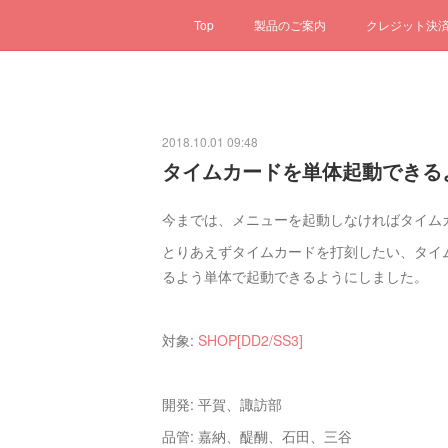
Top
製品のご案内
クレジット決
2018.10.01 09:48
タイムカードを単体起動できる
今までは、メニューを起動しなければタイム
とりあえずタイムカードを打刻したい、タイ
るよう単体で起動できるようにしました。
対象:
SHOP[DD2/SS3]
開発: 平賀、諏訪部
品管: 嘉納、醍醐、石田、三谷