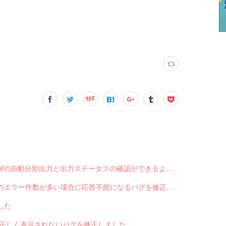
【サブスクペンギン】請求データ出力で、CSVの自動分割出力と出力ステータスの確認ができるようになりました。
【サブスクペンギン】請求データ入力で結果のエラー件数が多い場合に応答不能になるバグを修正しました。
した
色が正しく表示されないバグを修正しました。