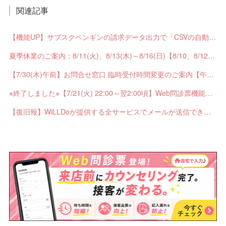
関連記事
【機能UP】サブスクペンギンの請求データ出力で「CSVの自動分割出力」と「出力ステータスの確認」ができるようになりました！
夏季休業のご案内：8/11(火)、8/13(木)～8/16(日)【8/10、8/12は通常営業】
【7/30(木)午前】お問合せ窓口 臨時受付時間変更のご案内【午前の受付9：30～10:59】
※終了しました※【7/21(火) 22:00～翌2:00頃】Web問診票機能がご利用できません【ペンギンカルテ大型メンテナンス】
【復旧報】WiLLDoが提供する全サービスでメールが送信できない不具合が発生していました