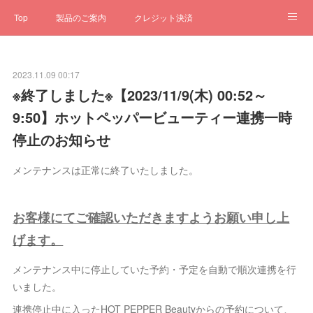
Top
製品のご案内
クレジット決済
サブスクペンギン
予約一元管理
サポート
Q&A
2023.11.09 00:17
クローゼット
ステータス
お問合せ
※終了しました※【2023/11/9(木) 00:52～
9:50】ホットペッパービューティー連携一時
停止のお知らせ
メンテナンスは正常に終了いたしました。
お客様にてご確認いただきますようお願い申し上
げます。
メンテナンス中に停止していた予約・予定を自動で順次連携を行
いました。
連携停止中に入ったHOT PEPPER Beautyからの予約について、