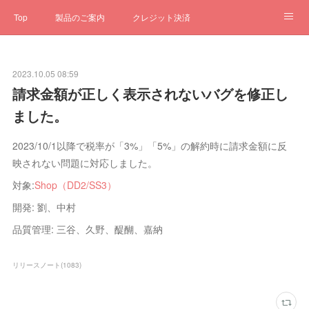
Top
製品のご案内
クレジット決済
サブスクペンギン
予約一元管理
サポート
Q&A
2023.10.05 08:59
クローゼット
ステータス
お問合せ
請求金額が正しく表示されないバグを修正し
ました。
2023/10/1以降で税率が「3%」「5%」の解約時に請求金額に反
映されない問題に対応しました。
対象:
Shop（DD2/SS3）
開発: 劉、中村
品質管理: 三谷、久野、醍醐、嘉納
リリースノート
(
1083
)