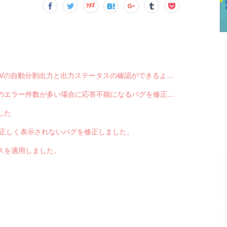
【サブスクペンギン】請求データ出力で、CSVの自動分割出力と出力ステータスの確認ができるようになりました。
【サブスクペンギン】請求データ入力で結果のエラー件数が多い場合に応答不能になるバグを修正しました。
した
色が正しく表示されないバグを修正しました。
スを適用しました。