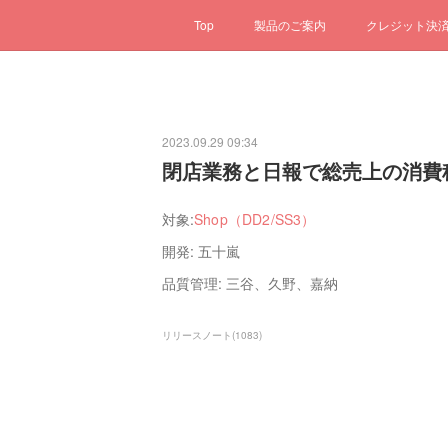
Top
製品のご案内
クレジット決
2023.09.29 09:34
閉店業務と日報で総売上の消費
対象:
Shop（DD2/SS3）
開発: 五十嵐
品質管理: 三谷、久野、嘉納
リリースノート
(
1083
)