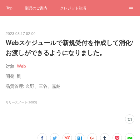
Top
製品のご案内
クレジット決済
サブスクペンギン
予約一元管理
サポート
Q&A
2023.08.17 02:00
クローゼット
ステータス
お問合せ
Webスケジュールで新規受付を作成して消化/
お渡しができるようになりました。
対象:
Web
開発: 劉
品質管理: 久野、三谷、嘉納
リリースノート
(
1083
)