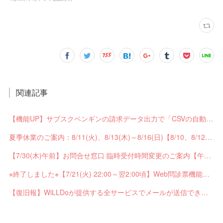
関連記事
【機能UP】サブスクペンギンの請求データ出力で「CSVの自動分割出力」と「出力ステータスの確認」ができるようになりました！
夏季休業のご案内：8/11(火)、8/13(木)～8/16(日)【8/10、8/12は通常営業】
【7/30(木)午前】お問合せ窓口 臨時受付時間変更のご案内【午前の受付9：30～10:59】
※終了しました※【7/21(火) 22:00～翌2:00頃】Web問診票機能がご利用できません【ペンギンカルテ大型メンテナンス】
【復旧報】WiLLDoが提供する全サービスでメールが送信できない不具合が発生していました