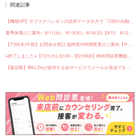
関連記事
【機能UP】サブスクペンギンの請求データ出力で「CSVの自動分割出力」と「出力ステータスの確認」ができるようになりました！
夏季休業のご案内：8/11(火)、8/13(木)～8/16(日)【8/10、8/12は通常営業】
【7/30(木)午前】お問合せ窓口 臨時受付時間変更のご案内【午前の受付9：30～10:59】
※終了しました※【7/21(火) 22:00～翌2:00頃】Web問診票機能がご利用できません【ペンギンカルテ大型メンテナンス】
【復旧報】WiLLDoが提供する全サービスでメールが送信できない不具合が発生していました