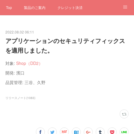
Top
製品のご案内
クレジット決済
サブスクペンギン
予約一元管理
サポート
Q&A
2022.08.02 06:11
クローゼット
ステータス
お問合せ
アプリケーションのセキュリティフィックス
を適用しました。
対象:
Shop（DD2）
開発: 濱口
品質管理: 三谷、久野
リリースノート
(
1083
)