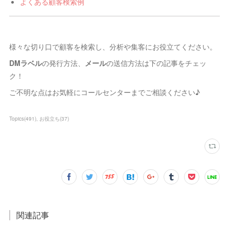
よくある顧客検索例
様々な切り口で顧客を検索し、分析や集客にお役立てください。
DMラベル
の発行方法、
メール
の送信方法は下の記事をチェッ
ク！
ご不明な点はお気軽にコールセンターまでご相談ください♪
Topics
(
491
)
お役立ち
(
37
)
関連記事