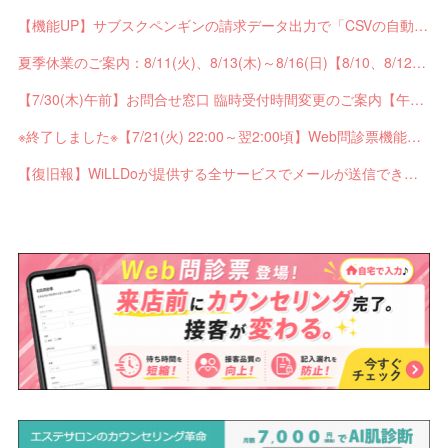
【機能UP】サブスクペンギンの請求データ出力で「CSVの自動分割出力」と「出力ステータスの確認」ができるようになりました！
夏季休業のご案内：8/11(火)、8/13(木)～8/16(日)【8/10、8/12は通常営業】
【7/30(木)午前】お問合せ窓口 臨時受付時間変更のご案内【午前の受付9：30～10:59】
※終了しました※【7/21(火) 22:00～翌2:00頃】Web問診票機能がご利用できません【ペンギンカルテ大型メンテナンス】
【復旧報】WiLLDoが提供する全サービスでメールが送信できない不具合が発生していました