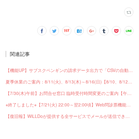
関連記事
【機能UP】サブスクペンギンの請求データ出力で「CSVの自動分割出力」と「出力ステータスの確認」ができるようになりました！
夏季休業のご案内：8/11(火)、8/13(木)～8/16(日)【8/10、8/12は通常営業】
【7/30(木)午前】お問合せ窓口 臨時受付時間変更のご案内【午前の受付9：30～10:59】
※終了しました※【7/21(火) 22:00～翌2:00頃】Web問診票機能がご利用できません【ペンギンカルテ大型メンテナンス】
【復旧報】WiLLDoが提供する全サービスでメールが送信できない不具合が発生していました