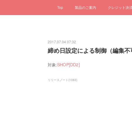
Top
製品のご案内
クレジット決
2017.07.04 07:32
締め日設定による制御（編集不
対象:
SHOP[DD2]
リリースノート
(
1083
)