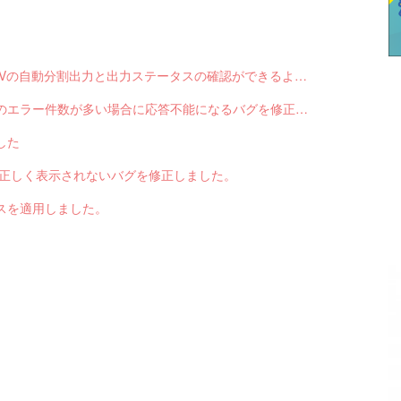
【サブスクペンギン】請求データ出力で、CSVの自動分割出力と出力ステータスの確認ができるようになりました。
【サブスクペンギン】請求データ入力で結果のエラー件数が多い場合に応答不能になるバグを修正しました。
した
色が正しく表示されないバグを修正しました。
スを適用しました。