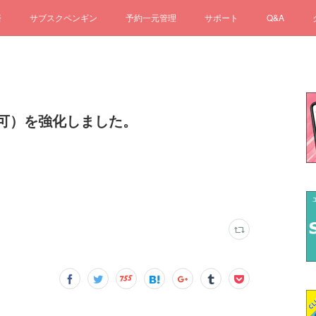
済
サブスクペンギン
予約一元管理
サポート
Q&A
可）を強化しました。