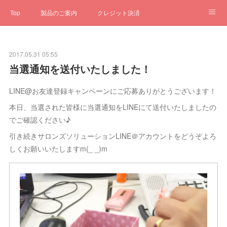
Top
製品のご案内
クレジット決済
サブスクペンギン
予約一元管理
サポート
Q&A
2017.05.31 05:55
クローゼット
ステータス
お問合せ
当選通知を送付いたしました！
LINE@お友達登録キャンペーンにご応募ありがとうございます！
本日、当選された皆様に当選通知をLINEにて送付いたしましたの
でご確認ください♪
引き続きサロンズソリューションLINE＠アカウントをどうぞよろ
しくお願いいたしますm(_ _)m