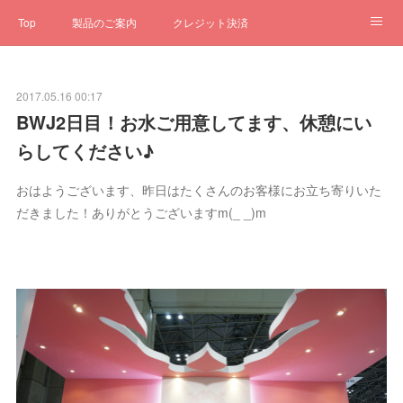
Top
製品のご案内
クレジット決済
サブスクペンギン
予約一元管理
サポート
Q&A
2017.05.16 00:17
クローゼット
ステータス
お問合せ
BWJ2日目！お水ご用意してます、休憩にい
らしてください♪
おはようございます、昨日はたくさんのお客様にお立ち寄りいた
だきました！ありがとうございますm(_ _)m