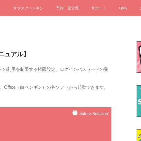
済
サブスクペンギン
予約一元管理
サポート
Q&A
ニュアル】
トの利用を制限する権限設定、ログインパスワードの発
）、Office（白ペンギン）の各ソフトから起動できます。