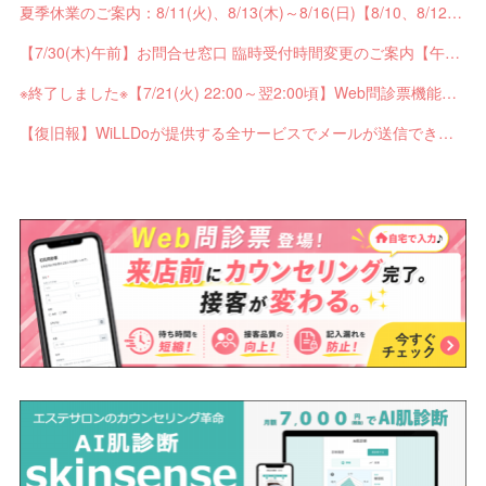
夏季休業のご案内：8/11(火)、8/13(木)～8/16(日)【8/10、8/12は通常営業】
【7/30(木)午前】お問合せ窓口 臨時受付時間変更のご案内【午前の受付9：30～10:59】
※終了しました※【7/21(火) 22:00～翌2:00頃】Web問診票機能がご利用できません【ペンギンカルテ大型メンテナンス】
【復旧報】WiLLDoが提供する全サービスでメールが送信できない不具合が発生していました