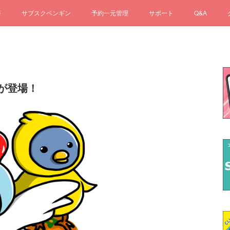
済
サブスクペンギン
予約一元管理
サポート
Q&A
が登場！