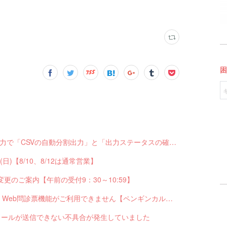
【機能UP】サブスクペンギンの請求データ出力で「CSVの自動分割出力」と「出力ステータスの確認」ができるようになりました！
6(日)【8/10、8/12は通常営業】
変更のご案内【午前の受付9：30～10:59】
※終了しました※【7/21(火) 22:00～翌2:00頃】Web問診票機能がご利用できません【ペンギンカルテ大型メンテナンス】
でメールが送信できない不具合が発生していました