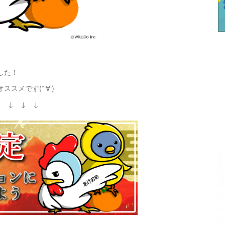
した！
メです(*‘∀‘)
↓ ↓ ↓ ↓