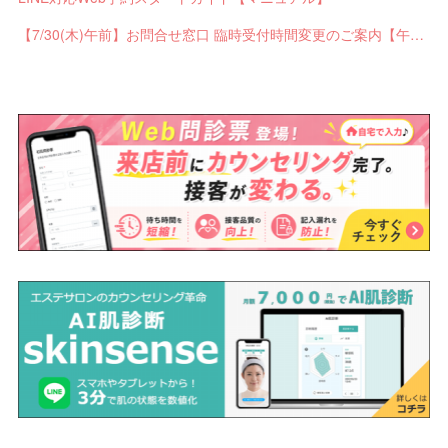
【7/30(木)午前】お問合せ窓口 臨時受付時間変更のご案内【午前の受付9：30～10:59】