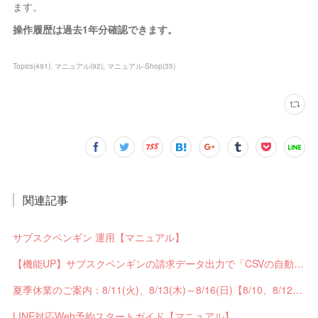
ます。
操作履歴は過去1年分確認できます。
Topics
(
491
)
マニュアル
(
92
)
マニュアル-Shop
(
35
)
関連記事
サブスクペンギン 運用【マニュアル】
【機能UP】サブスクペンギンの請求データ出力で「CSVの自動分割出力」と「出力ステータスの確認」ができるようになりました！
夏季休業のご案内：8/11(火)、8/13(木)～8/16(日)【8/10、8/12は通常営業】
LINE対応Web予約スタートガイド【マニュアル】