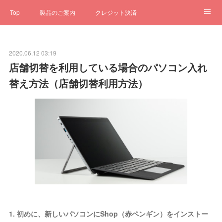
Top
製品のご案内
クレジット決済
サブスクペンギン
予約一元管理
サポート
Q&A
2020.06.12 03:19
クローゼット
ステータス
お問合せ
店舗切替を利用している場合のパソコン入れ
替え方法（店舗切替利用方法）
1. 初めに、新しいパソコンにShop（赤ペンギン）をインストー