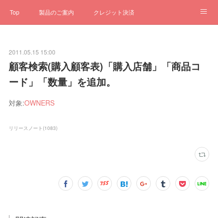
Top
製品のご案内
クレジット決済
サブスクペンギン
予約一元管理
サポート
Q&A
2011.05.15 15:00
クローゼット
ステータス
お問合せ
顧客検索(購入顧客表)「購入店舗」「商品コ
ード」「数量」を追加。
対象:
OWNERS
リリースノート
(
1083
)