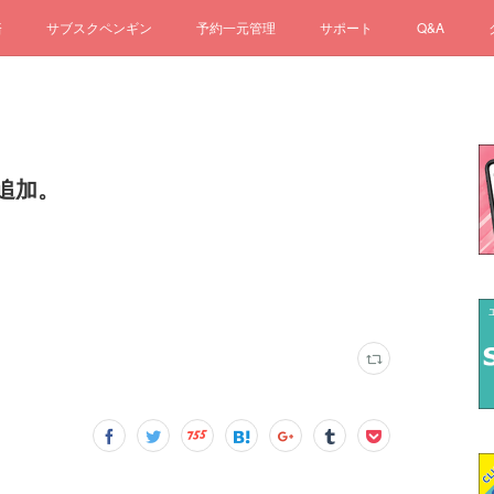
済
サブスクペンギン
予約一元管理
サポート
Q&A
追加。