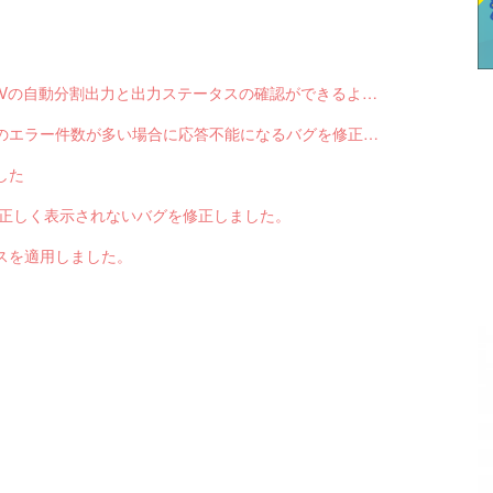
【サブスクペンギン】請求データ出力で、CSVの自動分割出力と出力ステータスの確認ができるようになりました。
【サブスクペンギン】請求データ入力で結果のエラー件数が多い場合に応答不能になるバグを修正しました。
した
色が正しく表示されないバグを修正しました。
スを適用しました。