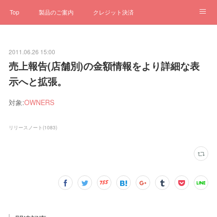
Top
製品のご案内
クレジット決済
サブスクペンギン
予約一元管理
サポート
Q&A
2011.06.26 15:00
クローゼット
ステータス
お問合せ
売上報告(店舗別)の金額情報をより詳細な表
示へと拡張。
対象:
OWNERS
リリースノート
(
1083
)