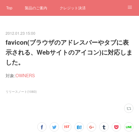
Top
製品のご案内
クレジット決済
サブスクペンギン
予約一元管理
サポート
Q&A
2012.01.23 15:00
クローゼット
ステータス
お問合せ
favicon(ブラウザのアドレスバーやタブに表
示される、Webサイトのアイコン)に対応しま
した。
対象:
OWNERS
リリースノート
(
1083
)