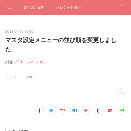
Top
製品のご案内
クレジット決済
サブスクペンギン
予約一元管理
サポート
Q&A
2013.07.15 15:00
クローゼット
ステータス
お問合せ
マスタ設定メニューの並び順を変更しまし
た。
対象:
グリーンペンギン
リリースノート
(
1083
)