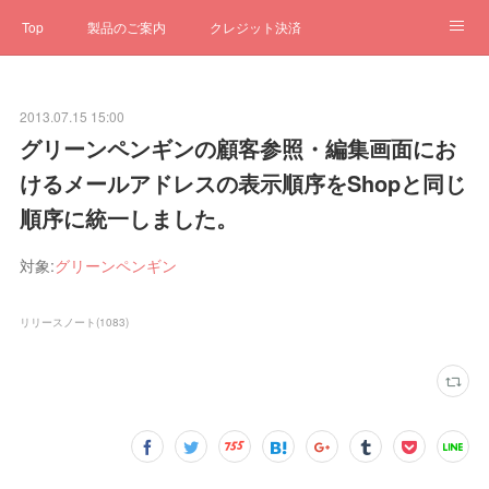
Top
製品のご案内
クレジット決済
サブスクペンギン
予約一元管理
サポート
Q&A
2013.07.15 15:00
クローゼット
ステータス
お問合せ
グリーンペンギンの顧客参照・編集画面にお
けるメールアドレスの表示順序をShopと同じ
順序に統一しました。
対象:
グリーンペンギン
リリースノート
(
1083
)