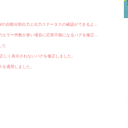
【サブスクペンギン】請求データ出力で、CSVの自動分割出力と出力ステータスの確認ができるようになりました。
【サブスクペンギン】請求データ入力で結果のエラー件数が多い場合に応答不能になるバグを修正しました。
した
色が正しく表示されないバグを修正しました。
スを適用しました。