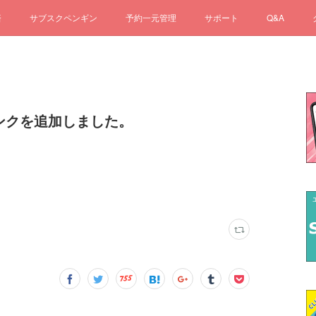
済
サブスクペンギン
予約一元管理
サポート
Q&A
リンクを追加しました。