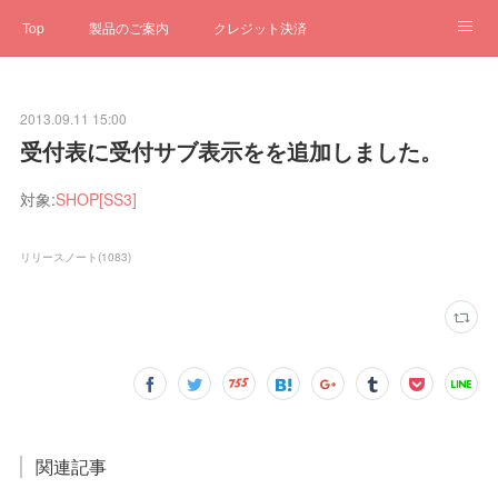
Top
製品のご案内
クレジット決済
サブスクペンギン
予約一元管理
サポート
Q&A
2013.09.11 15:00
クローゼット
ステータス
お問合せ
受付表に受付サブ表示をを追加しました。
対象:
SHOP[SS3]
リリースノート
(
1083
)
関連記事