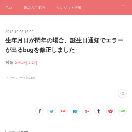
Top
製品のご案内
クレジット決済
サブスクペンギン
予約一元管理
サポート
Q&A
2013.10.08 15:00
クローゼット
ステータス
お問合せ
生年月日が閏年の場合、誕生日通知でエラー
が出るbugを修正しました
対象:
SHOP[DD2]
リリースノート
(
1083
)