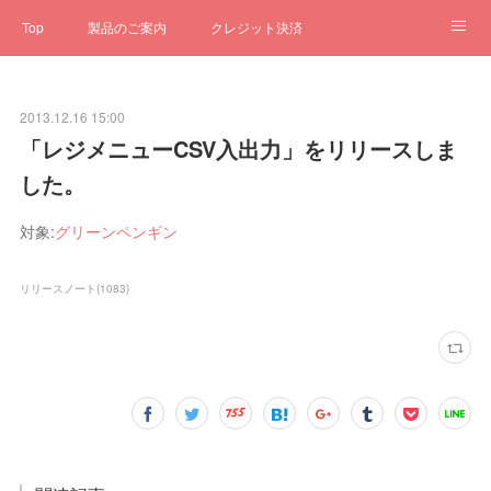
Top
製品のご案内
クレジット決済
サブスクペンギン
予約一元管理
サポート
Q&A
2013.12.16 15:00
クローゼット
ステータス
お問合せ
「レジメニューCSV入出力」をリリースしま
した。
対象:
グリーンペンギン
リリースノート
(
1083
)